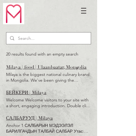
20 results found with an empty search
Milaya | food | Ulaanbaatar, Mongolia
Milaya is the biggest national culinary brand
in Mongolia. We've been giving the
happiness to every family since 1999. НҮҮР
БЕЙКЕРИ САЛБАРУУД КУЛИНАР
БЕЙКЕРИ | Milaya
БЕЙКЕРИ ХҮРГЭЛТ File Share Members
Welcome Welcome visitors to your site with
Blog Search Results Shop More КАТАЛОГ
a short, engaging introduction. Double click
ҮЗЭХ КУЛИНАР КАТАЛОГ БЕЙКЭРИ
to edit and add your own text. Read More
КАТАЛОГ САЛБАРУУД ХАЯГ
PAGE IS UNDER CONSTURCTION
САЛБАРУУД | Milaya
Anchor 1 САЛБАРЫН МЭДЭЭЛЭЛ
БАРИЛГАЧДЫН ТАЛБАЙ САЛБАР Утас: